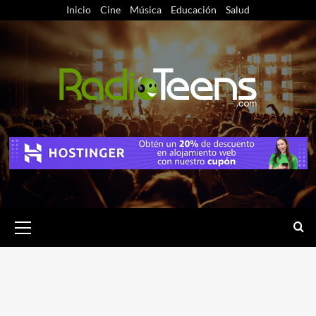
Saltar
Inicio
Cine
Música
Educación
Salud
al
contenido
Menú
primario