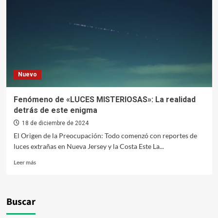
Una
Conspiración
Holográfica
Nuevo
Fenómeno de «LUCES MISTERIOSAS»: La realidad
detrás de este enigma
18 de diciembre de 2024
El Origen de la Preocupación: Todo comenzó con reportes de
luces extrañas en Nueva Jersey y la Costa Este La...
Leer
Leer más
más
sobre
Fenómeno
de
Buscar
«LUCES
MISTERIOSAS»: