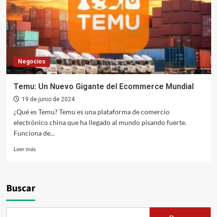
Negocios
Temu: Un Nuevo Gigante del Ecommerce Mundial
19 de junio de 2024
¿Qué es Temu? Temu es una plataforma de comercio
electrónico china que ha llegado al mundo pisando fuerte.
Funciona de...
Leer
Leer más
más
sobre
Temu:
Un
Buscar
Nuevo
Gigante
del