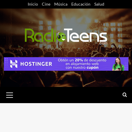
Saltar
Inicio
Cine
Música
Educación
Salud
al
contenido
Menú
primario