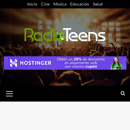
Saltar
Inicio
Cine
Música
Educación
Salud
al
contenido
Menú
primario