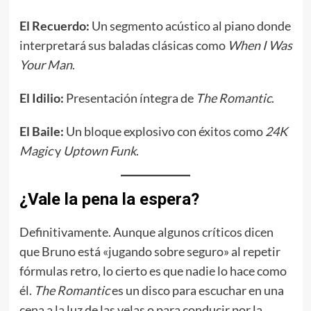
El Recuerdo:
Un segmento acústico al piano donde
interpretará sus baladas clásicas como
When I Was
Your Man
.
El Idilio:
Presentación íntegra de
The Romantic
.
El Baile:
Un bloque explosivo con éxitos como
24K
Magic
y
Uptown Funk
.
¿Vale la pena la espera?
Definitivamente. Aunque algunos críticos dicen
que Bruno está «jugando sobre seguro» al repetir
fórmulas retro, lo cierto es que nadie lo hace como
él.
The Romantic
es un disco para escuchar en una
cena a la luz de las velas o para conducir por la