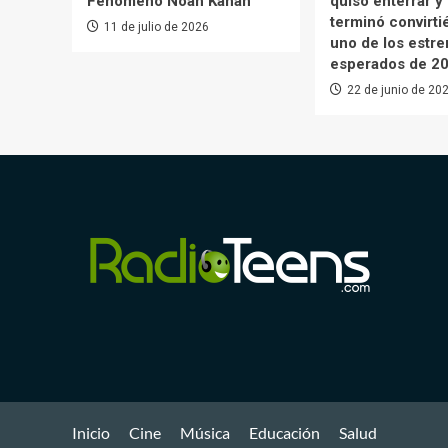
Fenómeno Noah Kahan
quiso enterrar y
terminó convirt
11 de julio de 2026
uno de los estr
esperados de 2
22 de junio de 20
Inicio
Cine
Música
Educación
Salud