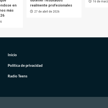
 que
obtener resultados
16 de marz
iéndose en
realmente profesionales
enos más
27 de abril de 2026
026
26
Inicio
Política de privacidad
Radio Teens