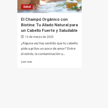
Salud
El Champú Orgánico con
Biotina: Tu Aliado Natural para
un Cabello Fuerte y Saludable
13 de marzo de 2025
¿Alguna vez has sentido que tu cabello
pide a gritos un poco de amor? Entre
el estrés, la contaminación y...
Leer
Leer más
más
sobre
El
Champú
Orgánico
con
Biotina:
Tu
Aliado
Natural