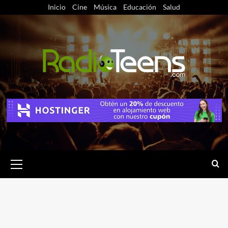
Saltar
Inicio
Cine
Música
Educación
Salud
al
contenido
Menú
primario