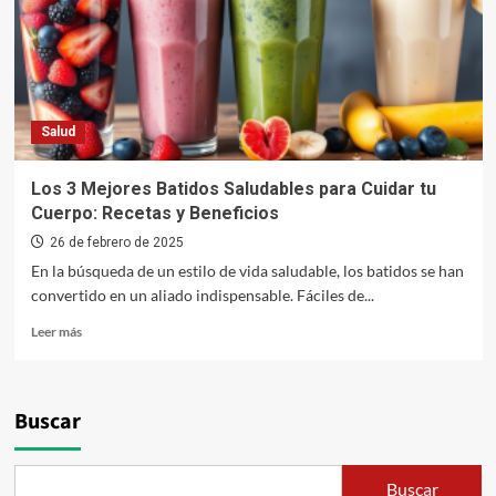
Salud
Los 3 Mejores Batidos Saludables para Cuidar tu
Cuerpo: Recetas y Beneficios
26 de febrero de 2025
En la búsqueda de un estilo de vida saludable, los batidos se han
convertido en un aliado indispensable. Fáciles de...
Leer
Leer más
más
sobre
Los
3
Buscar
Mejores
Batidos
Saludables
Buscar