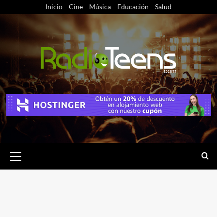
Saltar
Inicio
Cine
Música
Educación
Salud
al
contenido
Menú
primario