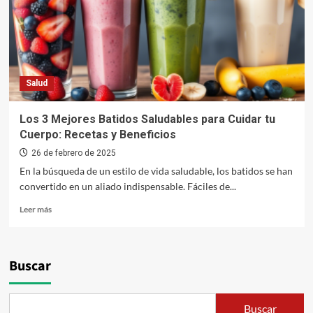
Salud
Los 3 Mejores Batidos Saludables para Cuidar tu
Cuerpo: Recetas y Beneficios
26 de febrero de 2025
En la búsqueda de un estilo de vida saludable, los batidos se han
convertido en un aliado indispensable. Fáciles de...
Leer
Leer más
más
sobre
Los
3
Buscar
Mejores
Batidos
Saludables
Buscar