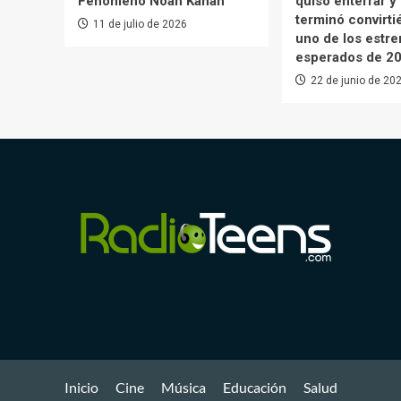
Fenómeno Noah Kahan
quiso enterrar y
terminó convirt
11 de julio de 2026
uno de los estr
esperados de 2
22 de junio de 20
Inicio
Cine
Música
Educación
Salud