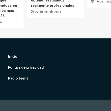
 que
obtener resultados
16 de marz
iéndose en
realmente profesionales
enos más
27 de abril de 2026
026
26
Inicio
Política de privacidad
Radio Teens