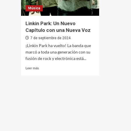
Música
Linkin Park: Un Nuevo
Capítulo con una Nueva Voz
7 de septiembre de 2024
¡Linkin Park ha vuelto! La banda que
marcó a toda una generación con su
fusión de rock y electrónica está...
Leer
Leer más
más
sobre
Linkin
Park:
Un
Nuevo
Capítulo
con
una
Nueva
Voz