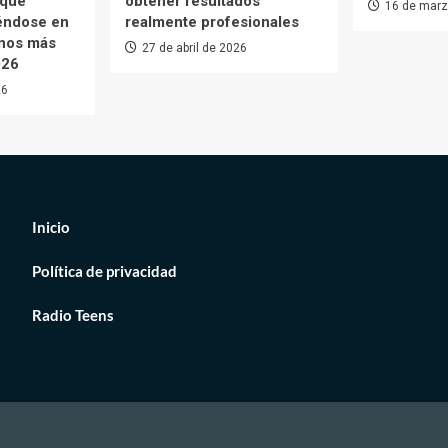
 que
obtener resultados
16 de marz
iéndose en
realmente profesionales
enos más
27 de abril de 2026
026
26
Inicio
Política de privacidad
Radio Teens