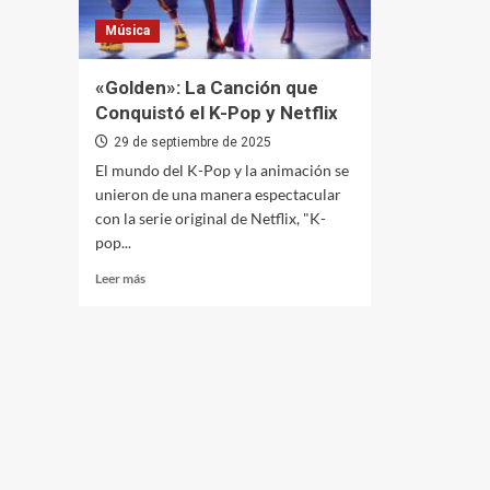
Música
«Golden»: La Canción que
Conquistó el K-Pop y Netflix
29 de septiembre de 2025
El mundo del K-Pop y la animación se
unieron de una manera espectacular
con la serie original de Netflix, "K-
pop...
Leer
Leer más
más
sobre
«Golden»:
La
Canción
que
Conquistó
el
K-
Pop