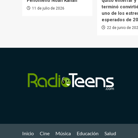
Fenómeno Noah Kahan
quiso enterrar y
terminó convirt
11 de julio de 2026
uno de los estr
esperados de 2
22 de junio de 20
Inicio
Cine
Música
Educación
Salud