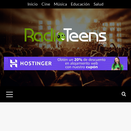
Saltar
Inicio
Cine
Música
Educación
Salud
al
contenido
Menú
primario