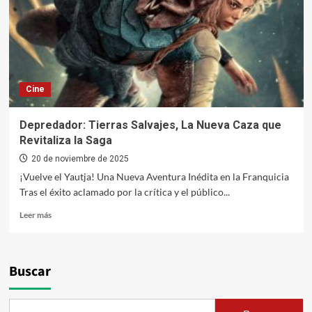
Cine
Depredador: Tierras Salvajes, La Nueva Caza que
Revitaliza la Saga
20 de noviembre de 2025
¡Vuelve el Yautja! Una Nueva Aventura Inédita en la Franquicia
Tras el éxito aclamado por la crítica y el público...
Leer
Leer más
más
sobre
Depredador:
Tierras
Buscar
Salvajes,
La
Nueva