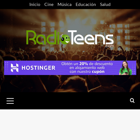
Saltar
Inicio
Cine
Música
Educación
Salud
al
contenido
Menú
primario