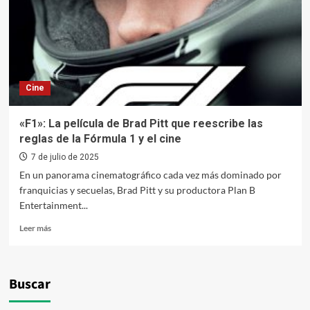
Cine
«F1»: La película de Brad Pitt que reescribe las
reglas de la Fórmula 1 y el cine
7 de julio de 2025
En un panorama cinematográfico cada vez más dominado por
franquicias y secuelas, Brad Pitt y su productora Plan B
Entertainment...
Leer
Leer más
más
sobre
«F1»:
La
Buscar
película
de