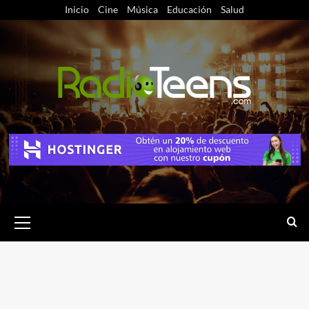
Saltar
Inicio
Cine
Música
Educación
Salud
al
contenido
Menú
primario