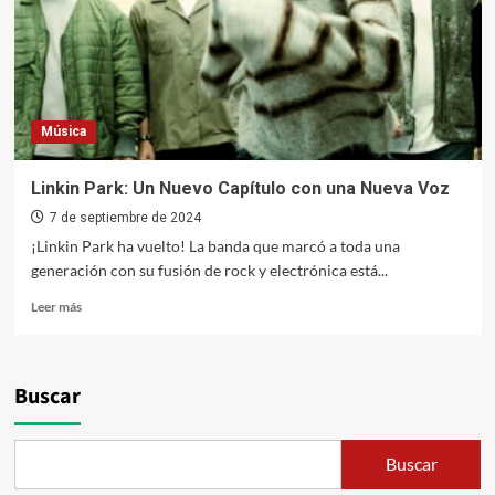
Música
Linkin Park: Un Nuevo Capítulo con una Nueva Voz
7 de septiembre de 2024
¡Linkin Park ha vuelto! La banda que marcó a toda una
generación con su fusión de rock y electrónica está...
Leer
Leer más
más
sobre
Linkin
Park:
Buscar
Un
Nuevo
Capítulo
Buscar
con
una