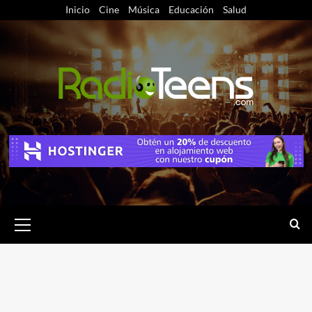
Saltar
Inicio
Cine
Música
Educación
Salud
al
contenido
Menú
primario