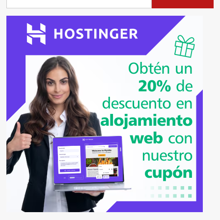
Pro:
Un
Show
Inmersivo
Gratuito
Desde
México