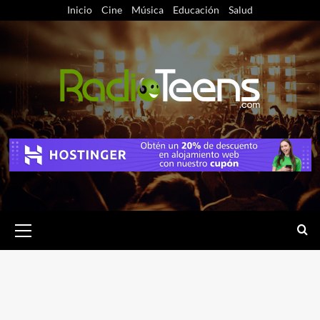
Saltar
Inicio
Cine
Música
Educación
Salud
al
contenido
Menú
primario