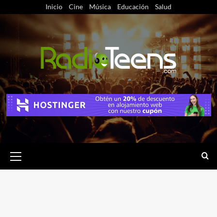
Saltar
Inicio
Cine
Música
Educación
Salud
al
contenido
Menú
primario