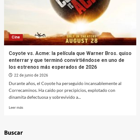
Cine
Coyote vs. Acme: la película que Warner Bros. quiso
enterrar y que terminó convirtiéndose en uno de
los estrenos más esperados de 2026
22 de junio de 2026
Durante años, el Coyote ha perseguido incansablemente al
Correcaminos. Ha caído por precipicios, explotado con
dinamita defectuosa y sobrevivido a...
Leer
Leer más
más
sobre
Coyote
vs.
Buscar
Acme: