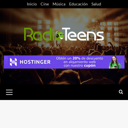
Saltar
Inicio
Cine
Música
Educación
Salud
al
contenido
Menú
primario