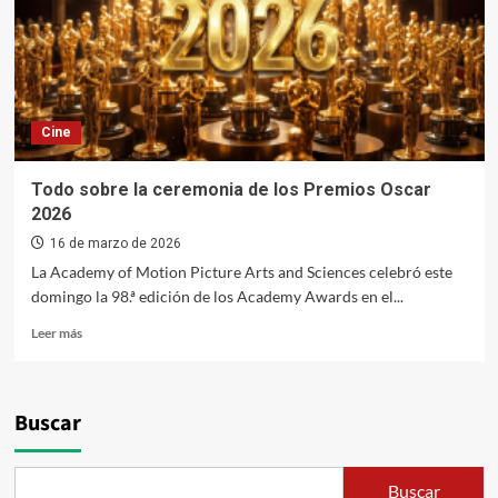
Cine
Todo sobre la ceremonia de los Premios Oscar
2026
16 de marzo de 2026
La Academy of Motion Picture Arts and Sciences celebró este
domingo la 98.ª edición de los Academy Awards en el...
Leer
Leer más
más
sobre
Todo
sobre
Buscar
la
ceremonia
de
Buscar