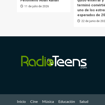
Fenómeno Noah Kahan
quiso enterrar y
terminó convirt
11 de julio de 2026
uno de los estr
esperados de 2
22 de junio de 20
Inicio
Cine
Música
Educación
Salud