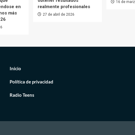
 que
obtener resultados
16 de marz
iéndose en
realmente profesionales
enos más
27 de abril de 2026
026
26
Inicio
Política de privacidad
Radio Teens