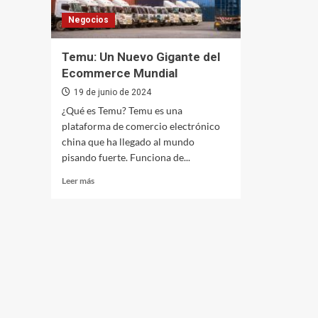
Negocios
Temu: Un Nuevo Gigante del
Ecommerce Mundial
19 de junio de 2024
¿Qué es Temu? Temu es una
plataforma de comercio electrónico
china que ha llegado al mundo
pisando fuerte. Funciona de...
Leer
Leer más
más
sobre
Temu:
Un
Nuevo
Gigante
del
Ecommerce
Mundial