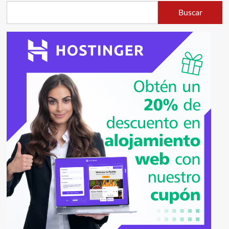
un
Buscar
hobby
en
la
adolescencia