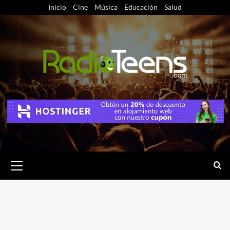
Saltar
Inicio
Cine
Música
Educación
Salud
al
contenido
Menú
primario