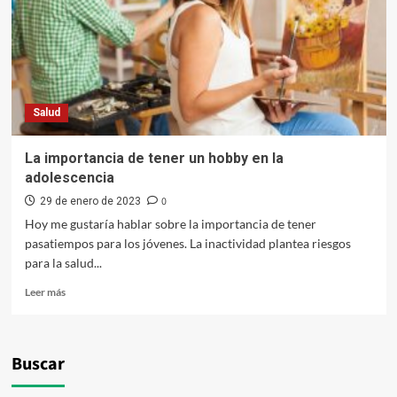
Salud
La importancia de tener un hobby en la
adolescencia
0
29 de enero de 2023
Hoy me gustaría hablar sobre la importancia de tener
pasatiempos para los jóvenes. La inactividad plantea riesgos
para la salud...
Leer
Leer más
más
sobre
La
importancia
Buscar
de
tener